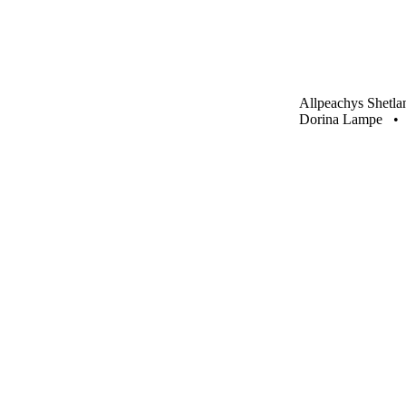
Allpeachys Shetl
Dorina Lampe • O